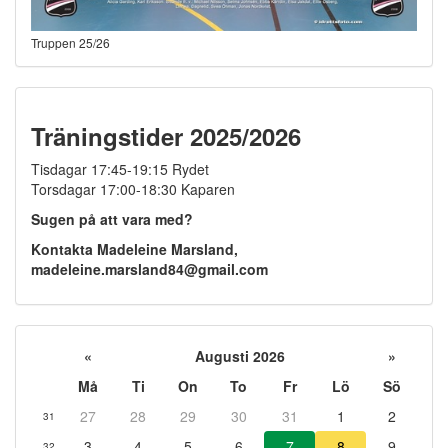
Truppen 25/26
Träningstider 2025/2026
Tisdagar 17:45-19:15 Rydet
Torsdagar 17:00-18:30 Kaparen
Sugen på att vara med?
Kontakta Madeleine Marsland,
madeleine.marsland84@gmail.com
«
Augusti 2026
»
Må
Ti
On
To
Fr
Lö
Sö
27
28
29
30
31
1
2
31
3
4
5
6
7
8
9
32