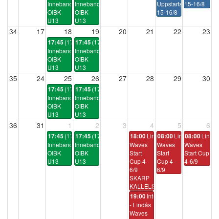
Innebandyträning
Innebandyträning
Uppstartsläger
15-16/8
OIBK
OIBK
15-16/8
U13
U13
34
17
18
19
20
21
22
23
(17:30)
(17:30)
17:45
17:45
Innebandyträning
Innebandyträning
OIBK
OIBK
U13
U13
35
24
25
26
27
28
29
30
(17:30)
(17:30)
17:45
17:45
Innebandyträning
Innebandyträning
OIBK
OIBK
U13
U13
36
31
1
2
3
4
5
6
(17:30)
(17:30)
Lindås
Lindås
Lindå
17:45
17:45
18:00
08:00
08:00
Innebandyträning
Innebandyträning
Waves
Waves
Waves
OIBK
OIBK
Start
Start
Start Cup
U13
U13
Cup 4-
Cup 4-
4-6/9
6/9
6/9
SKARP
KALLELSE
Intresseanmälan
19:00
- Lindås
Waves