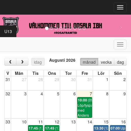
Toggl
navig
U13
Toggl
navig
Augusti 2026
‹
›
idag
månad
vecka
dag
V
Mån
Tis
Ons
Tor
Fre
Lör
Sön
31
27
28
29
30
31
1
2
32
3
4
5
6
7
8
9
(09:50)
10:00
Löp/fyspass
med
Anders
33
10
11
12
13
14
15
16
(17:30)
(17:30)
(12:30)
Uppsta
17:45
17:45
13:30
07:00